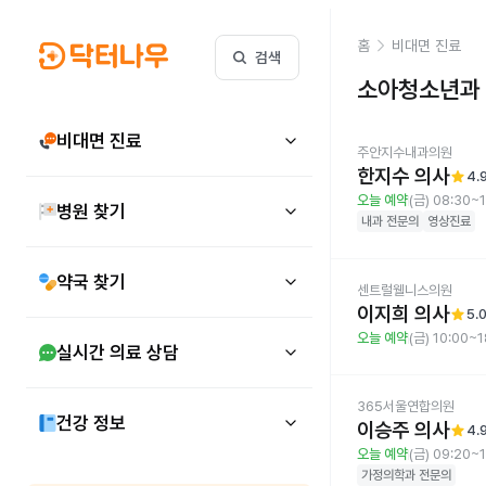
홈
비대면 진료
검색
소아청소년과
비대면 진료
주안지수내과의원
한지수 의사
star
4.
오늘 예약
(금) 08:30~
병원 찾기
내과
전문의
영상진료
약국 찾기
센트럴웰니스의원
이지희 의사
star
5.
오늘 예약
(금) 10:00~1
실시간 의료 상담
365서울연합의원
건강 정보
이승주 의사
star
4.
오늘 예약
(금) 09:20~1
가정의학과
전문의