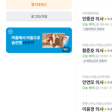
앱 다운로드
아이엠유의원
로그인/가입
안중관 의사
star
5.
오늘 예약
(금) 08:40~
가정의학과
전문의
라임나무소아청소년과
황준호 의사
AD
star
5.
오늘 예약
(금) 10:00~1
소아청소년과
전문의
미래소아청소년과의원
안연모 의사
star
5.
오늘 예약
(금) 11:00~2
튼튼나무소아청소년과
이윤경 의사
star
5.