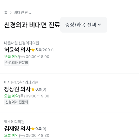
홈
비대면 진료
신경외과
비대면 진료
keyboard_arrow_down
증상/과목 선택
나은내일 신경외과의원
허윤석 의사
star
5.0
(
200+
)
오늘 예약
(목) 09:00~18:00
신경외과
전문의
미사원탑신경외과의원
정상원 의사
star
0.0
(
0
)
오늘 예약
(목) 09:00~19:00
신경외과
전문의
엑소메디의원
김재영 의사
star
0.0
(
0
)
오늘 예약
(목) 09:30~18:30