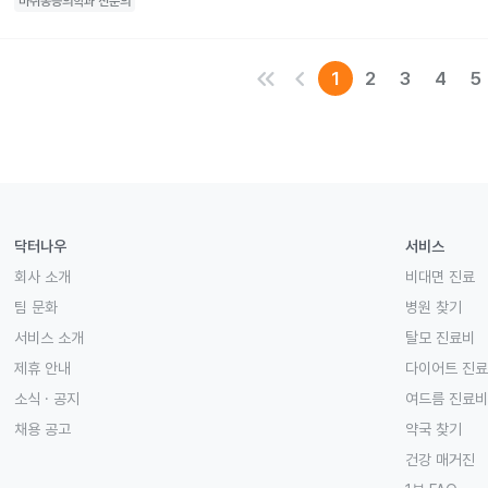
마취통증의학과
전문의
keyboard_double_arrow_left
keyboard_arrow_left
1
2
3
4
5
닥터나우
서비스
회사 소개
비대면 진료
팀 문화
병원 찾기
서비스 소개
탈모 진료비
제휴 안내
다이어트 진
소식 · 공지
여드름 진료비
채용 공고
약국 찾기
건강 매거진