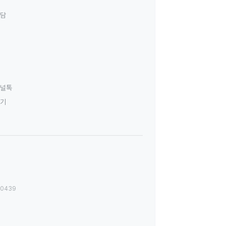
상담
널톡
하기
00439