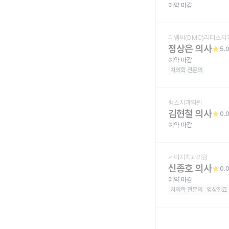
예약 마감
디엠씨(DMC)리더스치
정상은 의사
star
5.
예약 마감
치의학
전문의
랭스치과의원
김현철 의사
star
0.
예약 마감
세이지치과의원
신종호 의사
star
0.
예약 마감
치의학
전문의
영상진료