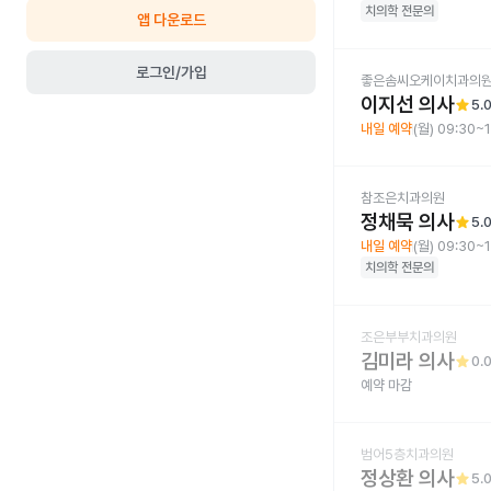
치의학
전문의
앱 다운로드
로그인/가입
좋은솜씨오케이치과의
이지선 의사
star
5.
내일 예약
(월) 09:30~
참조은치과의원
정채묵 의사
star
5.
내일 예약
(월) 09:30~
치의학
전문의
조은부부치과의원
김미라 의사
star
0.
예약 마감
범어5층치과의원
정상환 의사
star
5.