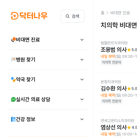
홈
비대면 진료
검색
치의학
비대면
비대면 진료
범플란트치과의원
조용범 의사
star
5.
내일 예약
(월) 09:30~
병원 찾기
치의학
전문의
약국 찾기
본정치과의원
김수환 의사
star
5.
내일 예약
(월) 09:20~
실시간 의료 상담
치의학
전문의
건강 정보
연세고운미소치과의원
염상선 의사
star
4.
내일 예약
(월) 10:00~1