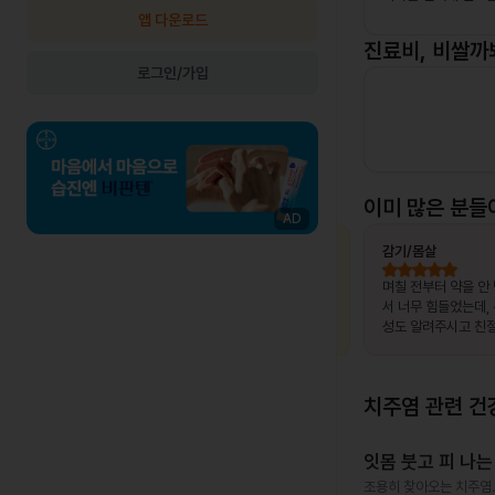
앱 다운로드
진료비, 비쌀까
로그인/가입
이미 많은 분들
AD
최OO님
상비약 처방
김OO님
감기/몸살
, 제가 느
복용 중이던 약이 떨어졌는데, 병원이 없는
며칠 전부터 약을 안
고 조금만
출장지에서 급하게 처방받을 수 있어 편했
서 너무 힘들었는데,
말 놀랐어
습니다.
성도 알려주시고 친절
서 좋았어요~~!!
치주염
관련 건
잇몸 붓고 피 나는
조용히 찾아오는 치주염.