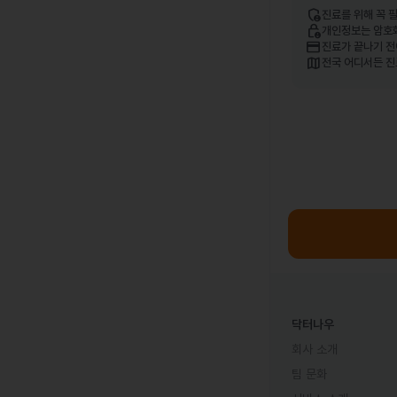
admin_panel_settings
진료를 위해 꼭 
lock_person
개인정보는 암호
credit_card
진료가 끝나기 전
map
전국 어디서든 진
닥터나우
회사 소개
팀 문화