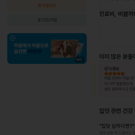
앱 다운로드
진료비, 비쌀까
로그인/가입
이미 많은 분들
AD
최OO님
상비약 처방
김OO님
감기/몸살
, 제가 느
복용 중이던 약이 떨어졌는데, 병원이 없는
며칠 전부터 약을 안
고 조금만
출장지에서 급하게 처방받을 수 있어 편했
서 너무 힘들었는데,
말 놀랐어
습니다.
성도 알려주시고 친절
서 좋았어요~~!!
입덧
관련 건강
"입덧 심하다면?"
입덧 심할 때 도움되는 