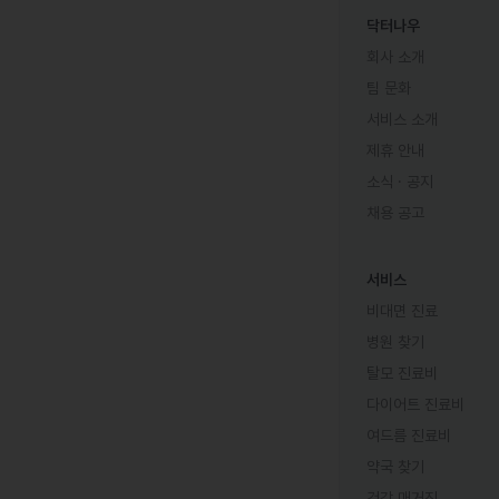
닥터나우
회사 소개
팀 문화
서비스 소개
제휴 안내
소식 · 공지
채용 공고
서비스
비대면 진료
병원 찾기
탈모 진료비
다이어트 진료비
여드름 진료비
약국 찾기
건강 매거진