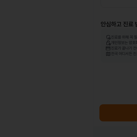
안심하고 진료 
admin_panel_settings
진료를 위해 꼭 
lock_person
개인정보는 암호
credit_card
진료가 끝나기 전
map
전국 어디서든 진