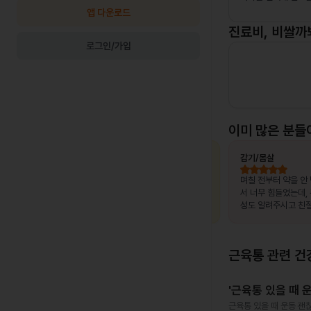
앱 다운로드
진료비, 비쌀까
로그인/가입
이미 많은 분들
최OO님
상비약 처방
김OO님
감기/몸살
, 제가 느
복용 중이던 약이 떨어졌는데, 병원이 없는
며칠 전부터 약을 안
고 조금만
출장지에서 급하게 처방받을 수 있어 편했
서 너무 힘들었는데,
말 놀랐어
습니다.
성도 알려주시고 친절
서 좋았어요~~!!
근육통
관련 건
'근육통 있을 때 
근육통 있을 때 운동 괜