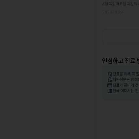
A형 독감과 B형 독감의
2023.10.20
안심하고 진료 
admin_panel_settings
진료를 위해 꼭 
lock_person
개인정보는 암호
credit_card
진료가 끝나기 전
map
전국 어디서든 진