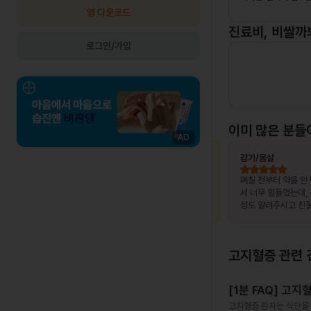
앱 다운로드
진료비, 비쌀까
로그인/가입
이미 많은 분들
AD
최OO님
상비약 처방
김OO님
감기/몸살
, 제가 느
복용 중이던 약이 떨어졌는데, 병원이 없는
며칠 전부터 약을 안
고 조금만
출장지에서 급하게 처방받을 수 있어 편했
서 너무 힘들었는데,
말 놀랐어
습니다.
성도 알려주시고 친절
서 좋았어요~~!!
고지혈증
관련 
[1분 FAQ] 고
고지혈증 환자는 식단을 