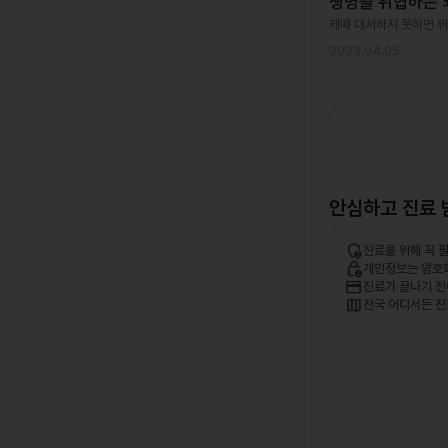
생명을 위협하는 
제때 대처하지 못하면 위
2023.04.05
안심하고 진료 
admin_panel_settings
진료를 위해 꼭 
lock_person
개인정보는 암호
credit_card
진료가 끝나기 전
map
전국 어디서든 진