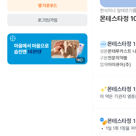
앱 다운로드
천식이나 알레르기를
몬테스타정 1
로그인/가입
몬테스타정 1
성분
몬테루카스트 나
구분
전문의약품
AD
업체
아이큐어(주)
몬테스타정 1
이 약은 기관지 염증
몬테스타정 1
1일 1회 1정을 