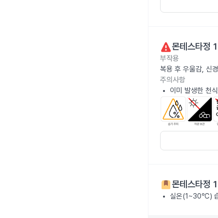
몬테스타정 1
부작용
복용 후 우울감, 신
주의사항
이미 발생한 천식
몬테스타정 1
실온(1~30℃)