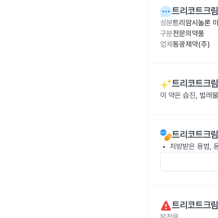
트리코트크림0
성분
트리암시놀론 아
구분
전문의약품
업체
동광제약(주)
트리코트크림0
이 약은 습진, 벌레
트리코트크림0
처방받은 용법, 
트리코트크림0
부작용