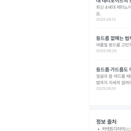
대 레티노이드의 
최신 4세대 레티노이
요.
2025.09.12
등드름 없애는 법
여름철 등드름 고민?
2025.08.29
등드름·가드름도 
얼굴과 몸 여드름 때
법까지 자세히 알려
2025.09.19
정보 출처
커넥트디아이
ht