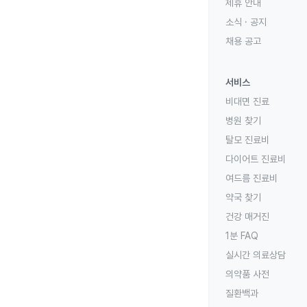
제휴 안내
소식 · 공지
채용 공고
서비스
비대면 진료
병원 찾기
탈모 진료비
다이어트 진료비
여드름 진료비
약국 찾기
건강 매거진
1분 FAQ
실시간 의료상담
의약품 사전
질환백과