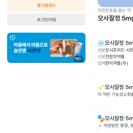
앱 다운로드
위장운동을 돕는 약
모사잘정 5m
로그인/가입
모사잘정 5
성분
모사프리드 시트
구분
전문의약품
AD
업체
한미약품(주)
모사잘정 5
이 약은 기능성소화
모사잘정 5
처방받은 용량, 