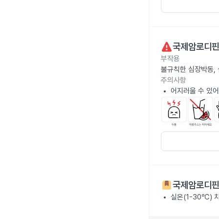
국제암로디핀
부작용
불규칙한 심장박동, 
주의사항
어지러울 수 있어
국제암로디핀
실온(1-30℃) 