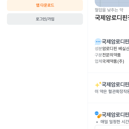
앱 다운로드
혈압을 낮추는 약
국제암로디핀정
로그인/가입
국제암로디핀
성분
암로디핀 베실산
구분
전문의약품
업체
국제약품(주)
국제암로디핀
이 약은 혈관확장작
국제암로디핀
매일 일정한 시간