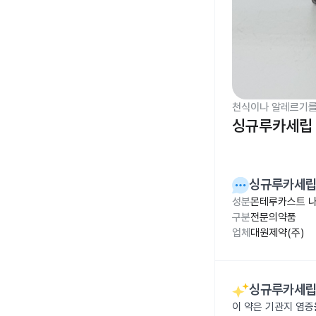
천식이나 알레르기를
싱규루카세립 
싱규루카세립
성분
몬테루카스트 나트
구분
전문의약품
업체
대원제약(주)
싱규루카세립
이 약은 기관지 염