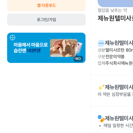
앱 다운로드
혈압을 낮추는 약
제뉴원텔미사르
로그인/가입
제뉴원텔미사
성분
텔미사르탄 80
구분
전문의약품
AD
업체
주식회사제뉴원
제뉴원텔미사
이 약은 심장부담을
제뉴원텔미사
매일 일정한 시간