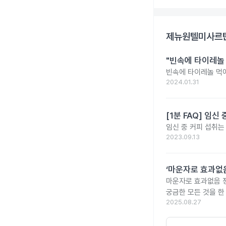
제뉴원텔미사르탄
"빈속에 타이레놀
빈속에 타이레놀 먹
2024.01.31
[1분 FAQ] 임
임신 중 커피 섭취는
2023.09.13
‘마운자로 효과없음
마운자로 효과없음 
궁금한 모든 것을 한
2025.08.27