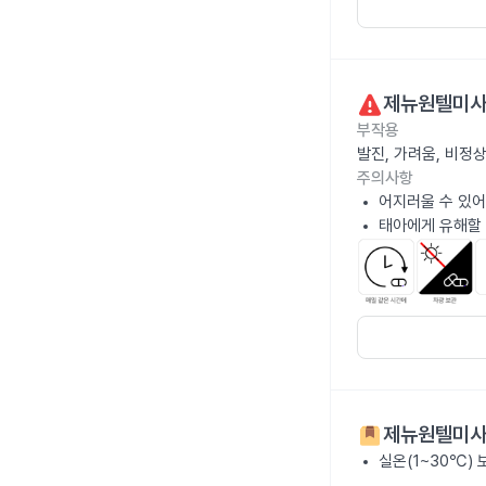
제뉴원텔미사
부작용
발진, 가려움, 비정
주의사항
어지러울 수 있어
태아에게 유해할 
제뉴원텔미사
실온(1~30℃)