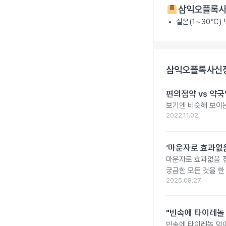
삼익오플록사
실온(1∼30℃)
삼익오플록사신정
편의점약 vs 약국
보기엔 비슷해 보이는
2022.11.02
‘마운자로 효과없음
마운자로 효과없음 
궁금한 모든 것을 한
2025.08.27
"빈속에 타이레놀
빈속에 타이레놀 먹