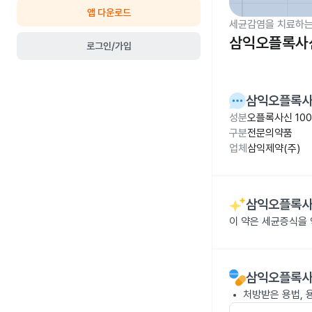
앱 다운로드
세균감염을 치료하는
삼익오플록사신
로그인/가입
삼익오플록사
성분
오플록사신 10
구분
전문의약품
업체
삼익제약(주)
삼익오플록사
이 약은 세균증식을
삼익오플록사
처방받은 용법, 