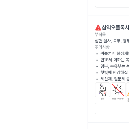
삼익오플록사
부작용
심한 설사, 복부, 
주의사항
퀴놀론계 항생제
만18세 이하는 
임부, 수유부는 
햇빛에 민감해질 
제산제, 철분제 