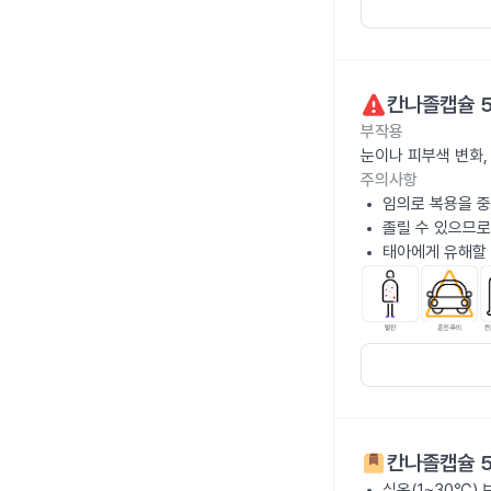
칸나졸캡슐 
부작용
눈이나 피부색 변화,
주의사항
임의로 복용을 중
졸릴 수 있으므로
태아에게 유해할 
칸나졸캡슐 
실온(1~30℃)