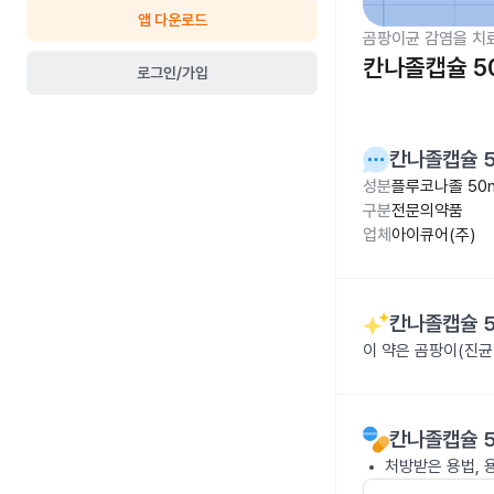
앱 다운로드
곰팡이균 감염을 치
칸나졸캡슐 5
로그인/가입
칸나졸캡슐 
성분
플루코나졸 50
구분
전문의약품
업체
아이큐어(주)
칸나졸캡슐 
이 약은 곰팡이(진균
칸나졸캡슐 
처방받은 용법, 