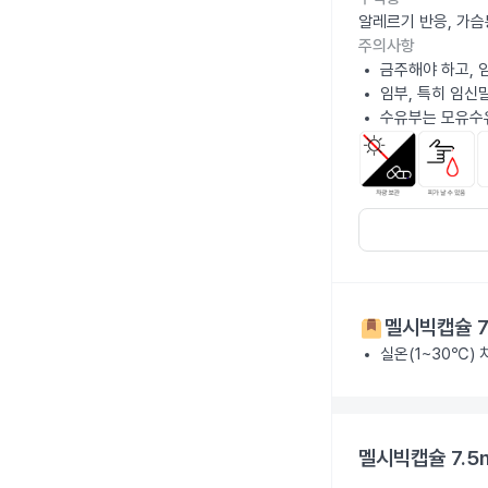
알레르기 반응, 가슴
주의사항
금주해야 하고, 
임부, 특히 임신
수유부는 모유수
멜시빅캡슐 7
실온(1~30℃)
멜시빅캡슐 7.5