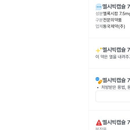
멜시빅캡슐 7
성분
멜록시캄 7.5m
구분
전문의약품
업체
동국제약(주)
멜시빅캡슐 7
이 약은 열을 내려
멜시빅캡슐 7
처방받은 용법, 
멜시빅캡슐 7
부작용