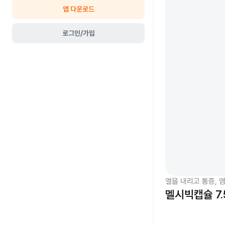
앱 다운로드
로그인/가입
열을 내리고 통증, 
멜시빅캡슐 7.