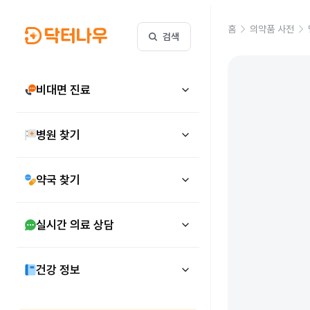
홈
의약품 사전
검색
비대면 진료
병원 찾기
약국 찾기
실시간 의료 상담
건강 정보