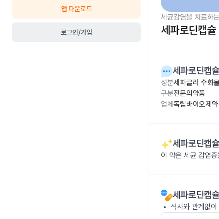
앱 다운로드
세균감염을 치료하는
세파로딘캡슐 
로그인/가입
세파로딘캡슐
성분
세파클러 수화물
구분
전문의약품
업체
독립바이오제약(
세파로딘캡슐
이 약은 세균 감염
세파로딘캡슐
식사와 관계없이 