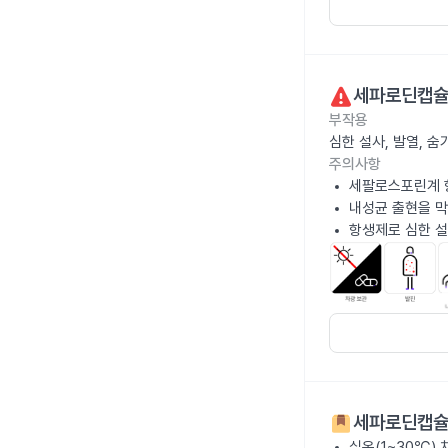
세파로딘캡슐
부작용
심한 설사, 발열, 
주의사항
세팔로스포린계 
내성균 출현을 막
항생제로 심한 설
세파로딘캡슐
실온(1~30℃)