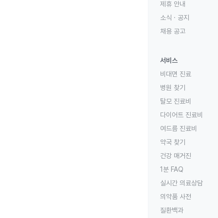
제휴 안내
소식 · 공지
채용 공고
서비스
비대면 진료
병원 찾기
탈모 진료비
다이어트 진료비
여드름 진료비
약국 찾기
건강 매거진
1분 FAQ
실시간 의료상담
의약품 사전
질환백과