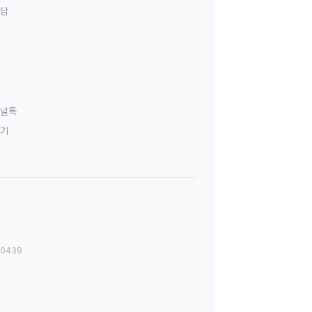
상담
널톡
하기
00439