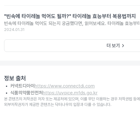
"빈속에 타이레놀 먹어도 될까?" 타이레놀 효능부터 복용법까지
빈속에 타이레놀 먹어도 되는지 궁금했다면, 읽어보세요. 타이레놀 효능부
2024.01.31
keyboard_arrow_right
더 보기
정보 출처
커넥트디아이
https://www.connectdi.com
식품의약품안전처
https://uvoice.mfds.go.kr
본 콘텐츠의 저작권은 저자 또는 제공처에 있으며, 이를 무단 이용하는 경우 저작권법 등에
외부저작권자가 제공한 콘텐츠는 닥터나우의 입장과 다를 수 있습니다.