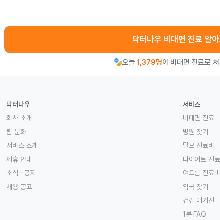
닥터나우 비대면 진료 알
오늘
1,379명
이 비대면 진료로 
닥터나우
서비스
회사 소개
비대면 진료
팀 문화
병원 찾기
서비스 소개
탈모 진료비
제휴 안내
다이어트 진
소식 · 공지
여드름 진료비
채용 공고
약국 찾기
건강 매거진
1분 FAQ