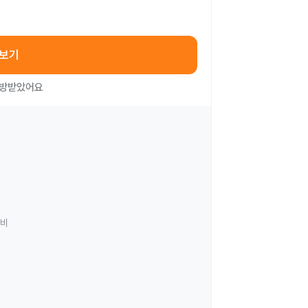
아보기
처방받았어요
료비