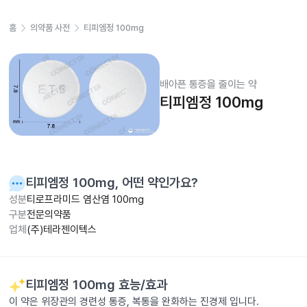
홈
의약품 사전
티피엠정 100mg
배아픈 통증을 줄이는 약
티피엠정 100mg
티피엠정 100mg
, 어떤 약인가요?
성분
티로프라미드 염산염 100mg
구분
전문의약품
업체
(주)테라젠이텍스
티피엠정 100mg
효능/효과
이 약은 위장관의 경련성 통증, 복통을 완화하는 진경제 입니다.