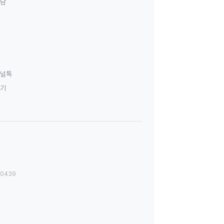
상담
널톡
하기
00439