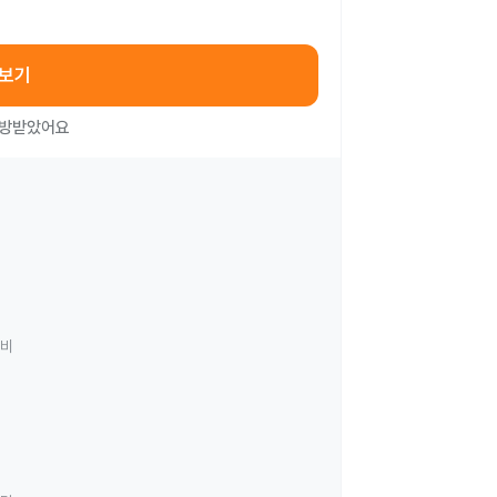
아보기
처방받았어요
료비