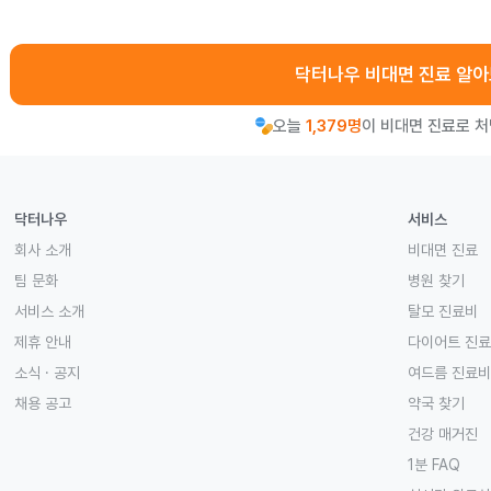
닥터나우 비대면 진료 알
오늘
1,379명
이 비대면 진료로 
닥터나우
서비스
회사 소개
비대면 진료
팀 문화
병원 찾기
서비스 소개
탈모 진료비
제휴 안내
다이어트 진
소식 · 공지
여드름 진료비
채용 공고
약국 찾기
건강 매거진
1분 FAQ