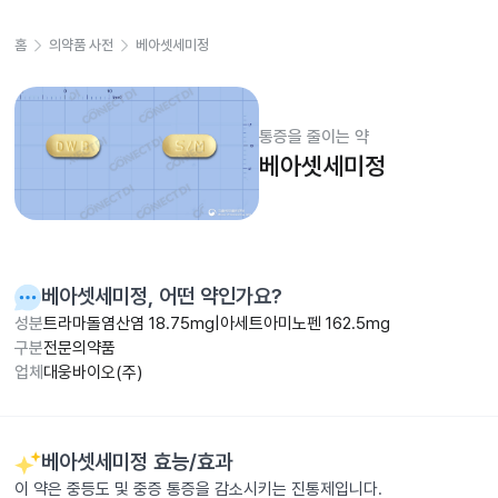
홈
의약품 사전
베아셋세미정
통증을 줄이는 약
베아셋세미정
베아셋세미정
, 어떤 약인가요?
성분
트라마돌염산염 18.75mg|아세트아미노펜 162.5mg
구분
전문의약품
업체
대웅바이오(주)
베아셋세미정
효능/효과
이 약은 중등도 및 중증 통증을 감소시키는 진통제입니다.