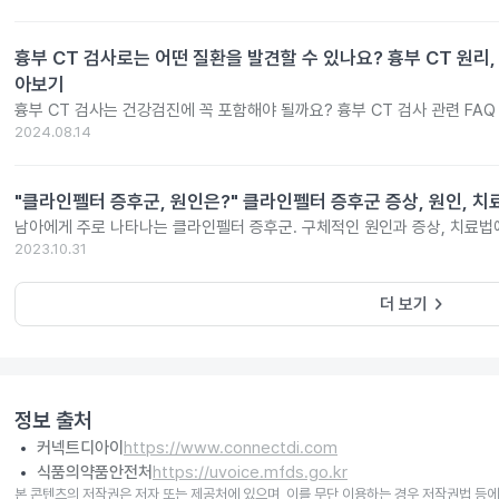
흉부 CT 검사로는 어떤 질환을 발견할 수 있나요? 흉부 CT 원리, 
아보기
흉부 CT 검사는 건강검진에 꼭 포함해야 될까요? 흉부 CT 검사 관련 FA
2024.08.14
"클라인펠터 증후군, 원인은?" 클라인펠터 증후군 증상, 원인, 치
남아에게 주로 나타나는 클라인펠터 증후군. 구체적인 원인과 증상, 치료법
2023.10.31
keyboard_arrow_right
더 보기
정보 출처
커넥트디아이
https://www.connectdi.com
식품의약품안전처
https://uvoice.mfds.go.kr
본 콘텐츠의 저작권은 저자 또는 제공처에 있으며, 이를 무단 이용하는 경우 저작권법 등에