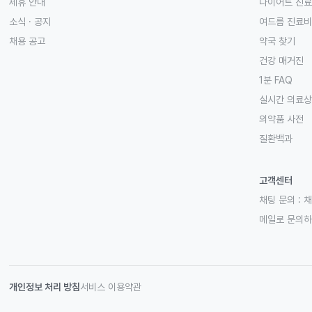
제휴 안내
다이어트 진
소식 · 공지
여드름 진료비
채용 공고
약국 찾기
건강 매거진
1분 FAQ
실시간 의료
의약품 사전
질환백과
고객센터
채팅 문의 :
채
메일로 문의
개인정보 처리 방침
서비스 이용약관