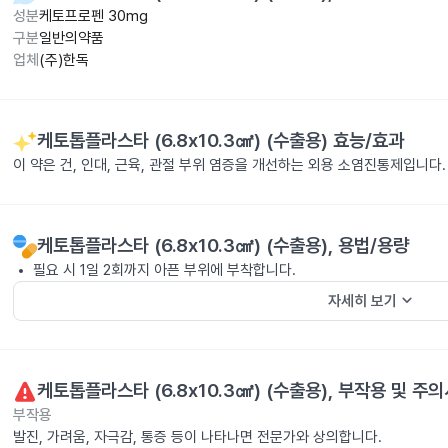
성분
케토프로펜 30mg
구분
일반의약품
업체
(주)한독
케토톱플라스타 (6.8x10.3㎠) (수출용)
효능/효과
이 약은 건, 인대, 근육, 관절 부위 염증을 개선하는 외용 소염진통제입니다.
케토톱플라스타 (6.8x10.3㎠) (수출용)
, 용법/용량
필요 시 1일 2회까지 아픈 부위에 부착합니다.
keyboard_arrow_down
자세히 보기
케토톱플라스타 (6.8x10.3㎠) (수출용)
, 부작용 및 주
부작용
발진, 가려움, 자극감, 통증 등이 나타나면 전문가와 상의합니다.