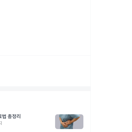
료법 총정리
지