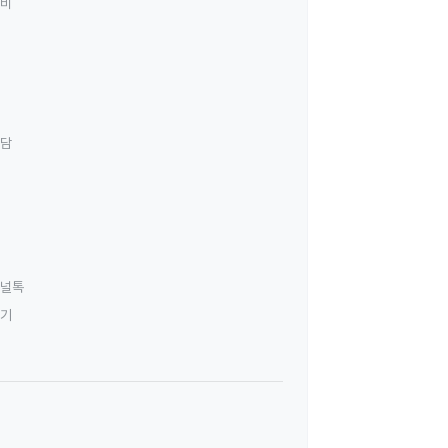
료비
상담
널톡
하기