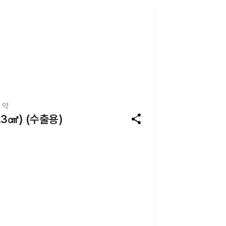
 약
share
.3㎠) (수출용)
?