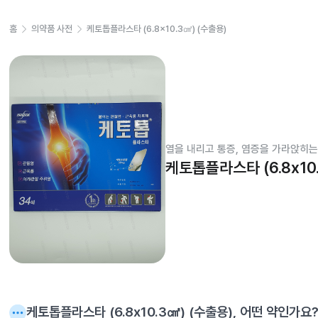
홈
의약품 사전
케토톱플라스타 (6.8x10.3㎠) (수출용)
열을 내리고 통증, 염증을 가라앉히는
케토톱플라스타 (6.8x10
케토톱플라스타 (6.8x10.3㎠) (수출용)
, 어떤 약인가요