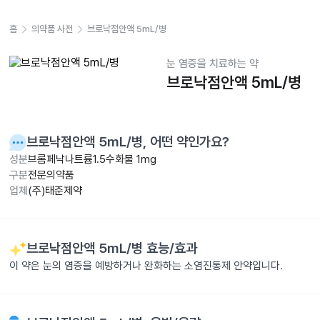
홈
의약품 사전
브로낙점안액 5mL/병
눈 염증을 치료하는 약
브로낙점안액 5mL/병
브로낙점안액 5mL/병
, 어떤 약인가요?
성분
브롬페낙나트륨1.5수화물 1mg
구분
전문의약품
업체
(주)태준제약
브로낙점안액 5mL/병
효능/효과
이 약은 눈의 염증을 예방하거나 완화하는 소염진통제 안약입니다.