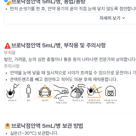
브로낙점안액 5mL/병
, 용법/용량
먼저 손씻기를 한 후, 안약 용기의 끝이 직접 눈에 닿지 않도록 점안합니
keyboard_arrow_down
자세히 보기
브로낙점안액 5mL/병
, 부작용 및 주의사항
부작용
발진, 가려움, 눈의 심한 충혈이나 통증 등이 나타나면 전문가와 상의합니다
주의사항
안약을 눈에 넣을 때 일시적으로 시야가 흐려질 수 있으므로 운전이나 기
콘택트렌즈를 빼고 점안하고 적어도 15분 후에 재착용합니다.
브로낙점안액 5mL/병
보관 방법
실온(1~30℃) 보관합니다.