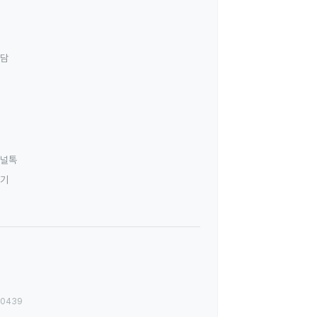
상담
널톡
하기
00439