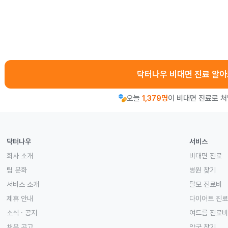
닥터나우 비대면 진료 알
오늘
1,379명
이 비대면 진료로 
닥터나우
서비스
회사 소개
비대면 진료
팀 문화
병원 찾기
서비스 소개
탈모 진료비
제휴 안내
다이어트 진
소식 · 공지
여드름 진료비
채용 공고
약국 찾기