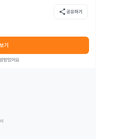
share
공유하기
아보기
처방받았어요
료비