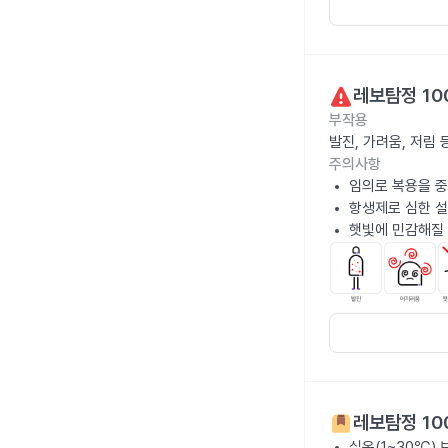
레보탐정 10
부작용
발진, 가려움, 저림
주의사항
임의로 복용을 중
항생제로 심한 설
햇빛에 민감해질 
레보탐정 10
실온(1~30℃)