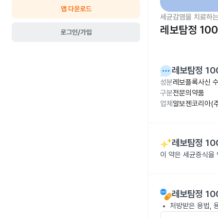
앱 다운로드
세균감염을 치료하는
레보탐정 10
로그인/가입
레보탐정 10
성분
레보플록사신 수
구분
전문의약품
업체
알보젠코리아(주
레보탐정 10
이 약은 세균증식을
레보탐정 10
처방받은 용법, 