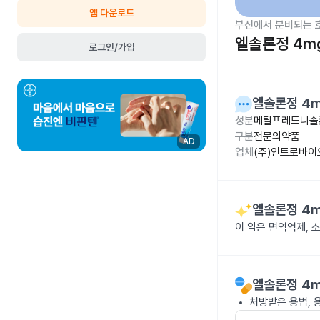
앱 다운로드
부신에서 분비되는 
엘솔론정 4m
로그인/가입
엘솔론정 4
성분
메틸프레드니솔
구분
전문의약품
AD
업체
(주)인트로바
엘솔론정 4
이 약은 면역억제,
엘솔론정 4
처방받은 용법, 