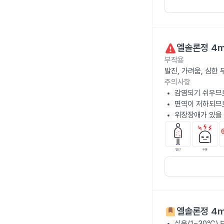
엘솔론정 4
부작용
발진, 가려움, 심한
주의사항
감염되기 쉬우므로
면역이 저하되므
위장장애가 있을 
엘솔론정 4
실온(1~30℃)