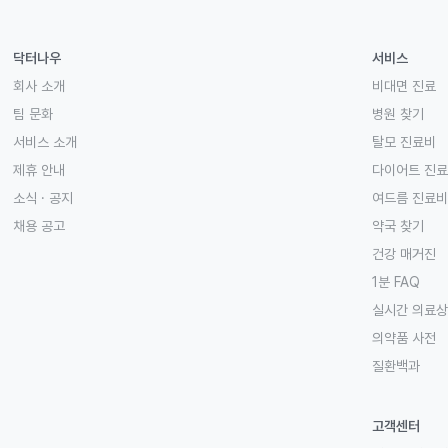
닥터나우
서비스
회사 소개
비대면 진료
팀 문화
병원 찾기
서비스 소개
탈모 진료비
제휴 안내
다이어트 진
소식 · 공지
여드름 진료비
채용 공고
약국 찾기
건강 매거진
1분 FAQ
실시간 의료
의약품 사전
질환백과
고객센터