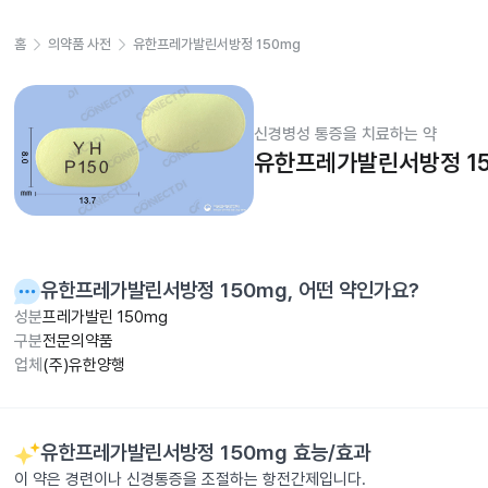
홈
의약품 사전
유한프레가발린서방정 150mg
신경병성 통증을 치료하는 약
유한프레가발린서방정 15
유한프레가발린서방정 150mg
, 어떤 약인가요?
성분
프레가발린 150mg
구분
전문의약품
업체
(주)유한양행
유한프레가발린서방정 150mg
효능/효과
이 약은 경련이나 신경통증을 조절하는 항전간제입니다.