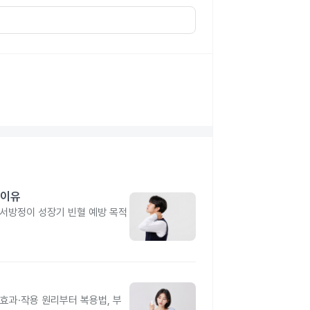
 이유
유서방정이 성장기 빈혈 예방 목적
과·작용 원리부터 복용법, 부