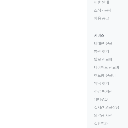
제휴 안내
소식 · 공지
채용 공고
서비스
비대면 진료
병원 찾기
탈모 진료비
다이어트 진료비
여드름 진료비
약국 찾기
건강 매거진
1분 FAQ
실시간 의료상담
의약품 사전
질환백과