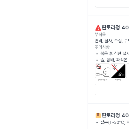
판토라정 4
부작용
변비, 설사, 오심, 
주의사항
복용 후 심한 설
술, 담배, 과식
판토라정 4
실온(1~30℃)