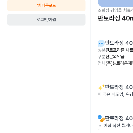
앱 다운로드
소화성 궤양을 치료
판토라정 40
로그인/가입
판토라정 4
성분
판토프라졸 나트륨
구분
전문의약품
업체
(주)셀트리온제
판토라정 4
이 약은 식도염, 위
판토라정 4
아침 식전 씹거나