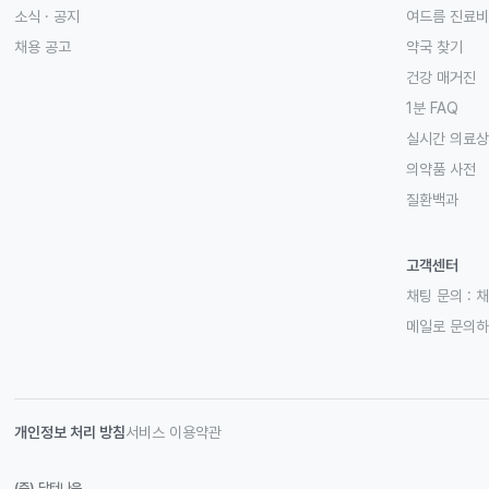
소식 · 공지
여드름 진료비
채용 공고
약국 찾기
건강 매거진
1분 FAQ
실시간 의료
의약품 사전
질환백과
고객센터
채팅 문의 :
채
메일로 문의
개인정보 처리 방침
서비스 이용약관
(주) 닥터나우