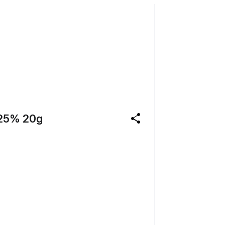
share
5% 20g