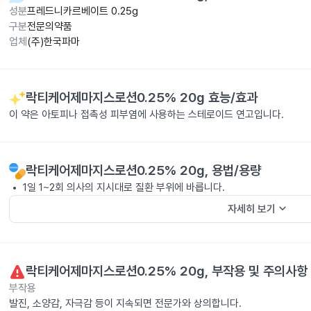
성분
프레드니카르베이트 0.25g
구분
전문의약품
업체
(주)한국파마
락티케어제마지스로션0.25% 20g
효능/효과
이 약은 아토피나 접촉성 피부염에 사용하는 스테로이드 연고입니다.
락티케어제마지스로션0.25% 20g
, 용법/용량
1일 1~2회 의사의 지시대로 질환 부위에 바릅니다.
keyboard_arrow_down
자세히 보기
락티케어제마지스로션0.25% 20g
, 부작용 및 주의사항
부작용
발진, 소양감, 자극감 등이 지속되면 전문가와 상의합니다.