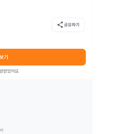
share
공유하기
아보기
처방받았어요
료비