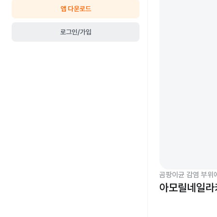
앱 다운로드
로그인/가입
곰팡이균 감염 부위
아모릴네일라카