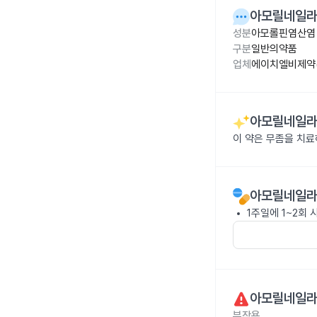
아모릴네일라
성분
아모롤핀염산염 5
구분
일반의약품
업체
에이치엘비제약(
아모릴네일라
이 약은 무좀을 치료
아모릴네일라
1주일에 1~2회 
아모릴네일라
부작용