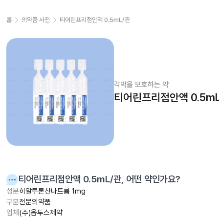
홈
의약품 사전
티어린프리점안액 0.5mL/관
각막을 보호하는 약
티어린프리점안액 0.5mL
티어린프리점안액 0.5mL/관
, 어떤 약인가요?
성분
히알루론산나트륨 1mg
구분
전문의약품
업체
(주)옵투스제약