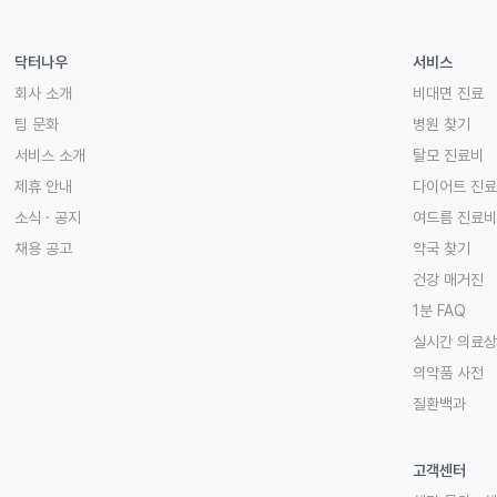
닥터나우
서비스
회사 소개
비대면 진료
팀 문화
병원 찾기
서비스 소개
탈모 진료비
제휴 안내
다이어트 진
소식 · 공지
여드름 진료비
채용 공고
약국 찾기
건강 매거진
1분 FAQ
실시간 의료
의약품 사전
질환백과
고객센터