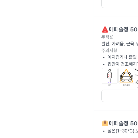
에페솔정 50
부작용
발진, 가려움, 근육
주의사항
어지럽거나 졸릴 
입안이 건조해지고
에페솔정 50
실온(1~30℃)