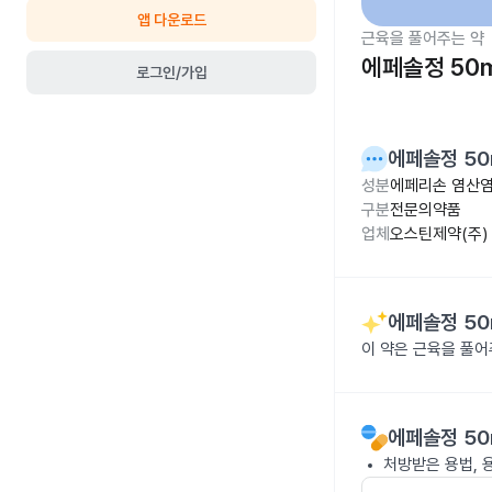
앱 다운로드
근육을 풀어주는 약
에페솔정 50
로그인/가입
에페솔정 50
성분
에페리손 염산염
구분
전문의약품
업체
오스틴제약(주)
에페솔정 50
이 약은 근육을 풀
에페솔정 50
처방받은 용법, 