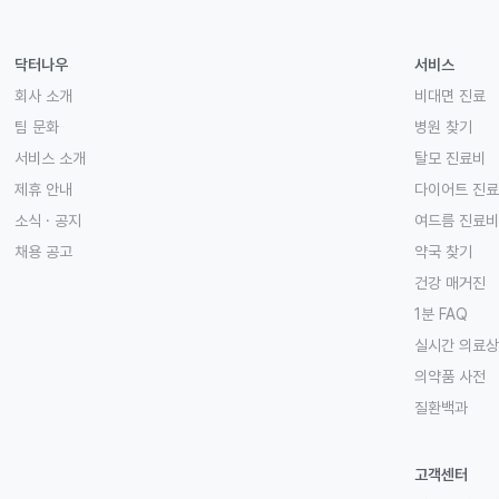
닥터나우
서비스
회사 소개
비대면 진료
팀 문화
병원 찾기
서비스 소개
탈모 진료비
제휴 안내
다이어트 진
소식 · 공지
여드름 진료비
채용 공고
약국 찾기
건강 매거진
1분 FAQ
실시간 의료
의약품 사전
질환백과
고객센터