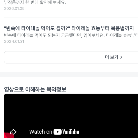
부작용까지 한 번에 확인해 보세요.
2026.01.09
"빈속에 타이레놀 먹어도 될까?" 타이레놀 효능부터 복용법까지
빈속에 타이레놀 먹어도 되는지 궁금했다면, 읽어보세요. 타이레놀 효능부
2024.01.31
keyboard_arrow_right
더 보기
영상으로 이해하는 복약정보