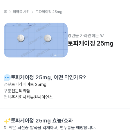
홈
의약품 사전
토파케이정 25mg
경련을 가라앉히는 약
토파케이정 25mg
토파케이정 25mg
, 어떤 약인가요?
성분
토피라메이트 25mg
구분
전문의약품
업체
주식회사제뉴원사이언스
토파케이정 25mg
효능/효과
이 약은 뇌전증 발작을 억제하고, 편두통을 예방합니다.