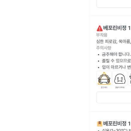
베포린비정 1
부작용
심한 피로감, 목마름
주의사항
금주해야 합니다.
졸릴 수 있으므로
입이 마르거나 변
베포린비정 1
실온(1~30℃)