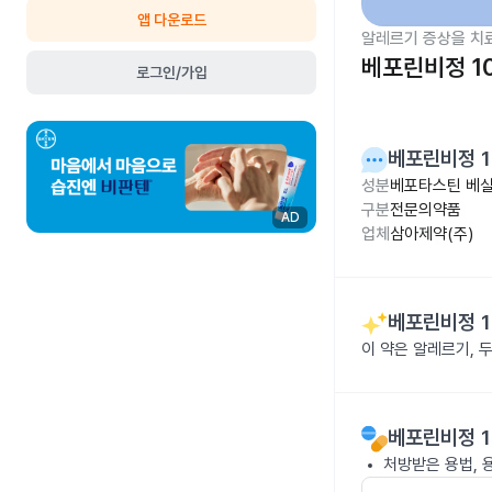
앱 다운로드
알레르기 증상을 치
베포린비정 1
로그인/가입
베포린비정 1
성분
베포타스틴 베실
구분
전문의약품
AD
업체
삼아제약(주)
베포린비정 1
이 약은 알레르기, 
베포린비정 1
처방받은 용법, 