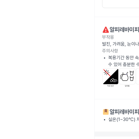
알피레바미피
부작용
발진, 가려움, 눈이
주의사항
복용기간 동안 속
수 있어 충분한 
알피레바미피
실온(1~30℃)