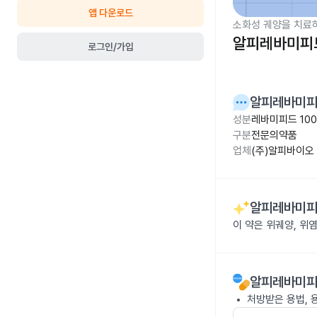
앱 다운로드
소화성 궤양을 치료
알피레바미피드
로그인/가입
알피레바미피
성분
레바미피드 10
구분
전문의약품
업체
(주)알피바이오
알피레바미피
이 약은 위궤양, 위
알피레바미피
처방받은 용법, 