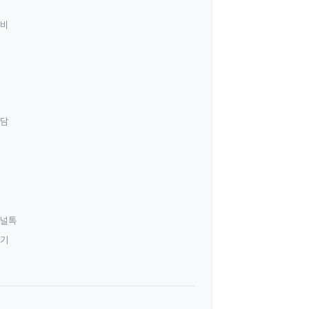
료비
상담
널톡
하기