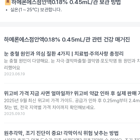
하메론에스점안액0.18% 0.45mL/관
보관 방법
실온(1～25℃) 보관합니다.
하메론에스점안액0.18% 0.45mL/관
관련 건강 매거진
눈 충혈 원인과 의심 질환 4가지 | 치료법·주의사항 총정리
눈 충혈 원인이 다양해요. 눈 자극·결막하출혈·결막염·포도막염 등 원인과 
리했어요
2023.06.19
위고비 가격 지금 사면 얼마일까? 위고비 약값 인하 후 실제 판매
2025년 9월 최신 위고비 가격 가이드. 공급가 인하 후 0.25mg부터 2.
찾는 법, 전국 지역별 가격 차이까지 확인해보세요.
2025.09.10
원추각막, 조기 진단이 중요! 각막이식 위험 낮추는 방법