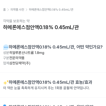
홈
의약품 사전
하메론에스점안액0.18% 0.45mL/관
각막을 보호하는 약
하메론에스점안액0.18% 0.45mL/관
하메론에스점안액0.18% 0.45mL/관
, 어떤 약인가요?
성분
히알루론산나트륨 1.8mg
구분
전문의약품
업체
삼천당제약(주)
하메론에스점안액0.18% 0.45mL/관
효능/효과
이 약은 눈을 촉촉하게 유지시켜 주는 1회용 윤활제 안약입니다.