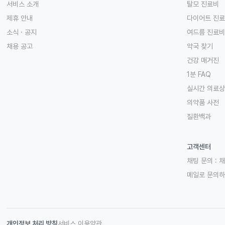
서비스 소개
탈모 진료비
제휴 안내
다이어트 진
소식 · 공지
여드름 진료비
채용 공고
약국 찾기
건강 매거진
1분 FAQ
실시간 의료
의약품 사전
질환백과
고객센터
채팅 문의 :
채
메일로 문의
개인정보 처리 방침
서비스 이용약관