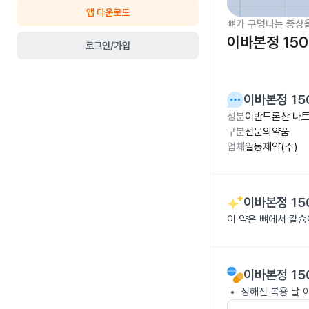
앱 다운로드
뼈가 구멍나는 증상
이바본정 15
로그인/가입
이바본정 15
성분
이반드론산 나트륨
구분
전문의약품
업체
일동제약(주)
이바본정 15
이 약은 뼈에서 칼슘
이바본정 15
정해진 복용 날 