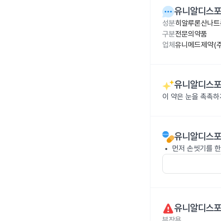
유니알디스포점
성분
히알루론산나트륨
구분
전문의약품
업체
유니메드제약(주
유니알디스포점
이 약은 눈을 촉촉하
유니알디스포점
먼저 손씻기를 한
유니알디스포점
부작용