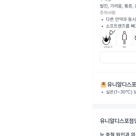
발진, 가려움, 통증
주의사항
다른 안약과 동시
소프트렌즈를 빼고
유니알디스포점
실온(1~30℃)
유니알디스포점안액
눈 충혈 원인과 의