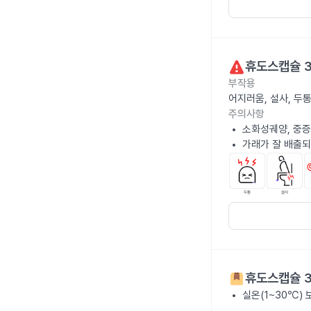
휴도스캡슐 
부작용
어지러움, 설사, 두
주의사항
소화성궤양, 중증
가래가 잘 배출되
휴도스캡슐 
실온(1~30℃)