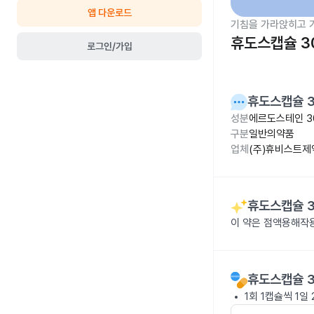
앱 다운로드
기침을 가라앉히고 
휴도스캡슐 3
로그인/가입
휴도스캡슐 
성분
에르도스테인 3
구분
일반의약품
업체
(주)휴비스트제
휴도스캡슐 
이 약은 점액용해작
휴도스캡슐 
1회 1캡슐씩 1일