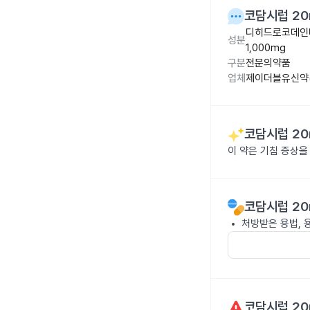
코담시럽 20
디히드로코데인타
성분
1,000mg
구분
전문의약품
업체
제이더블유신약(
코담시럽 20
이 약은 기침 증상
코담시럽 20
처방받은 용법, 
코담시럽 20