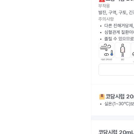
부작용
발진, 구역, 구토,
주의사항
다른 진해거담제,
심혈관계 질환이나
졸릴 수 있으므로
코담시럽 20
실온(1~30℃)
코담시럽 20mL