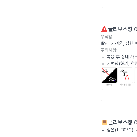
글리보스정 0
부작용
발진, 가려움, 심한
주의사항
복용 후 장내 가
저혈당(허기, 흐
글리보스정 0
실온(1~30℃)