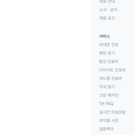
제휴 안내
소식 · 공지
채용 공고
서비스
비대면 진료
병원 찾기
탈모 진료비
다이어트 진료비
여드름 진료비
약국 찾기
건강 매거진
1분 FAQ
실시간 의료상담
의약품 사전
질환백과