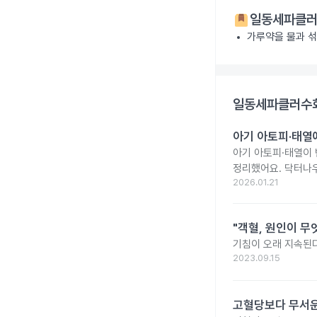
일동세파클러
가루약을 물과 섞
일동세파클러수화
아기 아토피·태열
아기 아토피·태열이 
정리했어요. 닥터나
2026.01.21
"객혈, 원인이 무
기침이 오래 지속된다
2023.09.15
고혈당보다 무서운