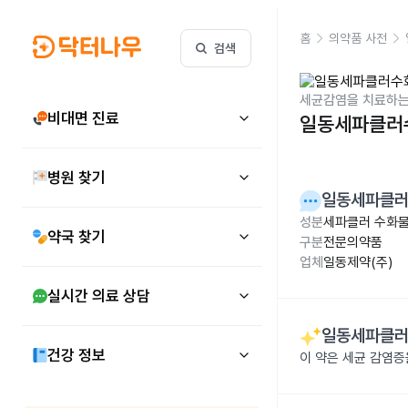
홈
의약품 사전
검색
세균감염을 치료하는
비대면 진료
일동세파클러수
병원 찾기
일동세파클러
성분
세파클러 수화물 
약국 찾기
구분
전문의약품
업체
일동제약(주)
실시간 의료 상담
일동세파클러
건강 정보
이 약은 세균 감염