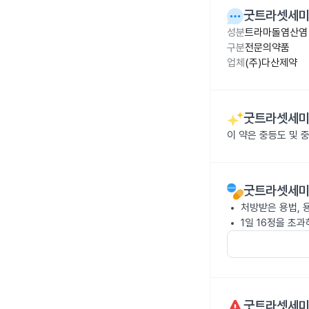
굿트라셋세
성분
트라마돌염산염 1
구분
전문의약품
업체
(주)다산제약
굿트라셋세
이 약은 중등도 및 
굿트라셋세
처방받은 용법, 
1일 16정을 초
굿트라셋세