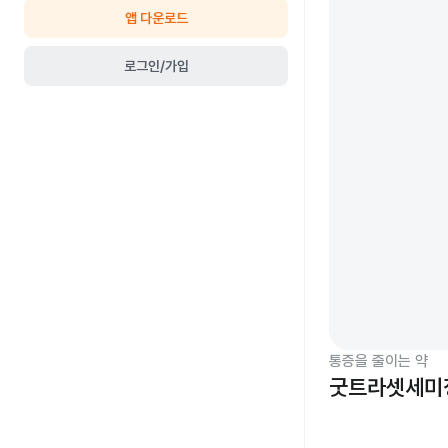
앱 다운로드
로그인/가입
통증을 줄이는 약
굿트라셋세미