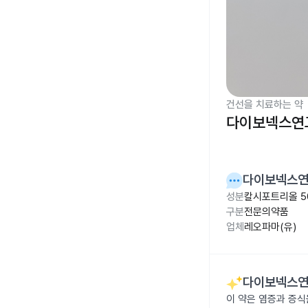
건선을 치료하는 약
다이보넥스연고
다이보넥스연
성분
칼시포트리올 5
구분
전문의약품
업체
레오파마(유)
다이보넥스연
이 약은 염증과 증