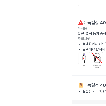
메녹틸정 4
부작용
발진, 발적 등의 증
주의사항
녹내장이나 배뇨
금주해야 합니다.
메녹틸정 4
실온(1∼30℃)