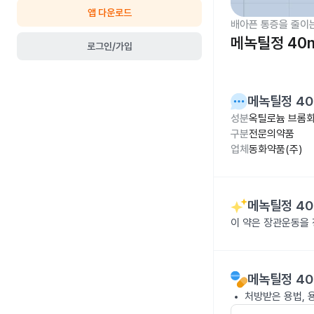
앱 다운로드
배아픈 통증을 줄이
메녹틸정 40
로그인/가입
메녹틸정 4
성분
옥틸로늄 브롬화
구분
전문의약품
업체
동화약품(주)
메녹틸정 4
이 약은 장관운동을 
메녹틸정 4
처방받은 용법, 