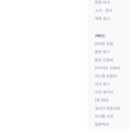
제휴 안내
소식 · 공지
채용 공고
서비스
비대면 진료
병원 찾기
탈모 진료비
다이어트 진료비
여드름 진료비
약국 찾기
건강 매거진
1분 FAQ
실시간 의료상담
의약품 사전
질환백과