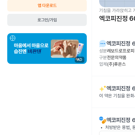
앱 다운로드
기침을 가라앉히고 
엑코피진정 6
로그인/가입
엑코피진정 
성분
레보드로프로피진
구분
전문의약품
AD
업체
(주)휴온스
엑코피진정 
이 약은 기침을 완화
엑코피진정 
처방받은 용법, 