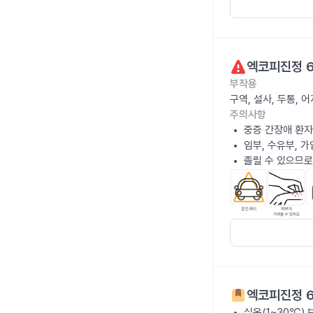
엑코피진정 
부작용
구역, 설사, 두통,
주의사항
중증 간장애 환자
임부, 수유부, 
졸릴 수 있으므로
엑코피진정 
실온(1~30℃)