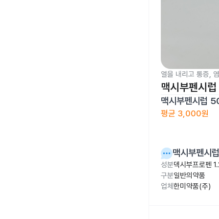
열을 내리고 통증, 
맥시부펜시럽 
맥시부펜시럽 5
평균
3,000원
맥시부펜시럽 
성분
덱시부프로펜 1.
구분
일반의약품
업체
한미약품(주)