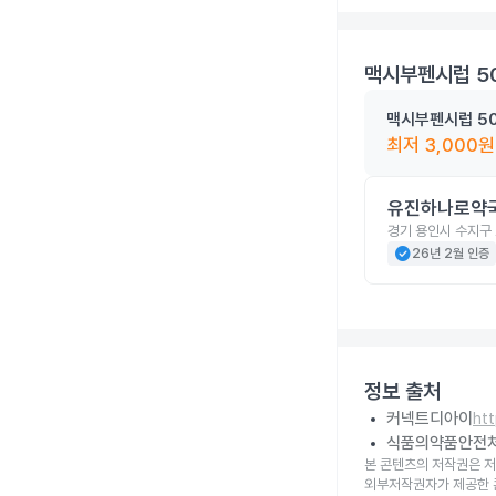
맥시부펜시럽 5
맥시부펜시럽 50
최저
3,000
원
유진하나로약
경기 용인시 수지구 
check_circle
26년 2월 인증
정보 출처
커넥트디아이
ht
식품의약품안전
본 콘텐츠의 저작권은 저
외부저작권자가 제공한 