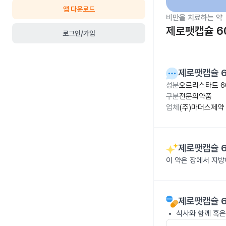
앱 다운로드
비만을 치료하는 약
제로팻캡슐 6
로그인/가입
제로팻캡슐 
성분
오르리스타트 6
구분
전문의약품
업체
(주)마더스제약
제로팻캡슐 
이 약은 장에서 지
제로팻캡슐 
식사와 함께 혹은