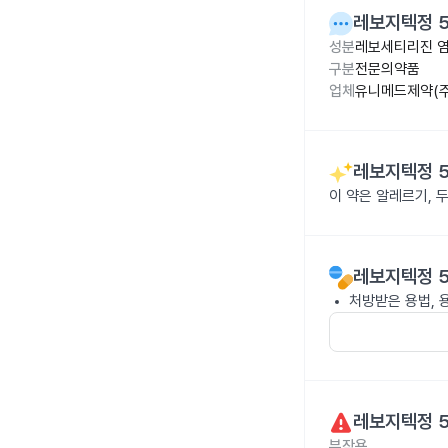
레보지텍정 
성분
레보세티리진 염
구분
전문의약품
업체
유니메드제약(주
레보지텍정 
이 약은 알레르기, 
레보지텍정 
처방받은 용법, 
레보지텍정 
부작용