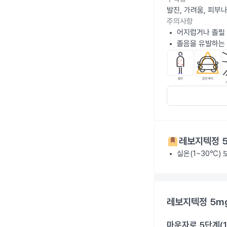
발진, 가려움, 피부
주의사항
어지럽거나 졸릴 
졸음을 유발하는 
레보지텍정 
실온(1~30℃)
레보지텍정 5m
마운자로 5단계(1