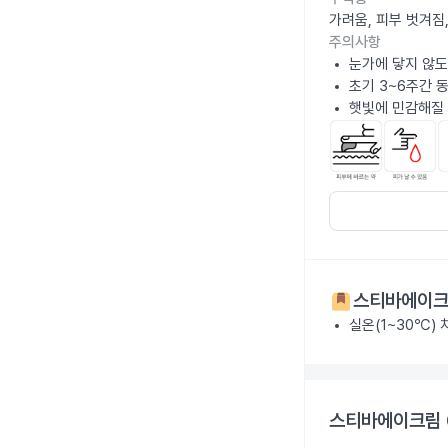
가려움, 피부 벗겨짐
주의사항
눈가에 닿지 않도
초기 3~6주간 
햇빛에 민감해질 
스티바에이크림
실온(1~30℃)
스티바에이크림 0