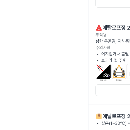
에탈로프정 
부작용
심한 우울감, 자해충
주의사항
어지럽거나 졸릴 
효과가 몇 주후 
에탈로프정 
실온(1~30℃)