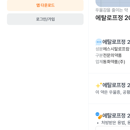
앱 다운로드
우울감을 줄이는 약
에탈로프정 2
로그인/가입
에탈로프정 
성분
에스시탈로프람 
구분
전문의약품
업체
동화약품(주)
에탈로프정 
이 약은 우울증, 공
에탈로프정 
처방받은 용법, 