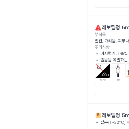
레보틸정 5
부작용
발진, 가려움, 피부
주의사항
어지럽거나 졸릴 
졸음을 유발하는 
레보틸정 5
실온(1~30℃)