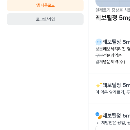
앱 다운로드
알레르기 증상을 치
레보틸정 5m
로그인/가입
레보틸정 5
성분
레보세티리진 염
구분
전문의약품
업체
명문제약(주)
레보틸정 5
이 약은 알레르기, 
레보틸정 5
처방받은 용법, 