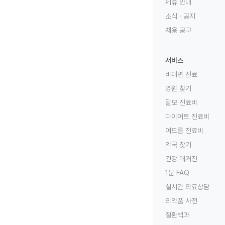
제휴 안내
소식 · 공지
채용 공고
서비스
비대면 진료
병원 찾기
탈모 진료비
다이어트 진료비
여드름 진료비
약국 찾기
건강 매거진
1분 FAQ
실시간 의료상담
의약품 사전
질환백과